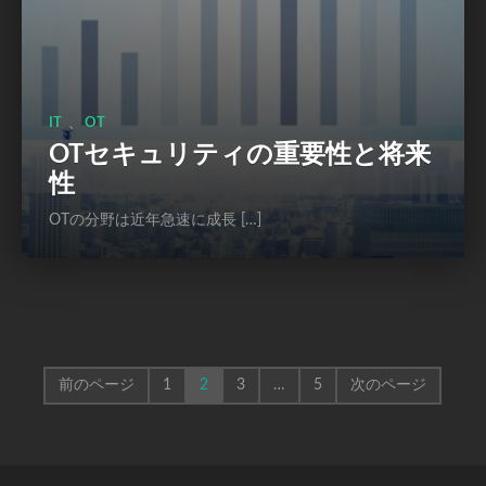
、
IT
OT
OTセキュリティの重要性と将来
性
OTの分野は近年急速に成長 […]
前のページ
1
2
3
…
5
次のページ