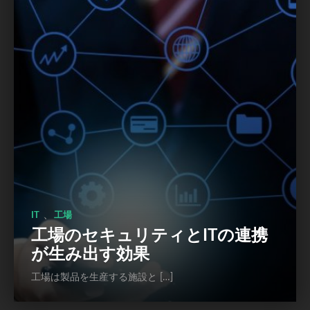
、
IT
工場
工場のセキュリティとITの連携
が生み出す効果
工場は製品を生産する施設と […]